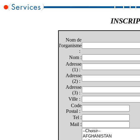
INSCRI
Nom de
l'organisme
:
Nom :
Adresse
(1) :
Adresse
(2) :
Adresse
(3) :
Ville :
Code
Postal :
Tel :
Mail :